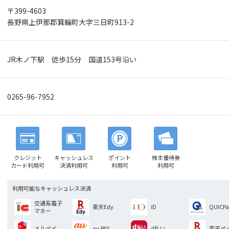
〒399-4603
長野県上伊那郡箕輪町大字三日町913-2
JR木ノ下駅 徒歩15分 国道153号沿い
0265-96-7952
クレジット
キャッシュレス
ポイント
株主優待券
カード利用可
決済利用可
利用可
利用可
利用可能なキャッシュレス決済
交通系電子
楽天Edy
iD
QUICPa
マネー
メルペイ
au PAY
d払い
楽天ペ