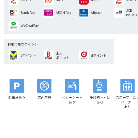
JCB
Bank Pay
AEON Pay
Alipay+
PREMO
WeChatPay
利用可能なポイント
楽天
Vポイント
dポイント
ポイント
駐車場あり
店内禁煙
ベビーシート
多目的トイレ
スロープ／エ
あり
あり
ベーター
あり