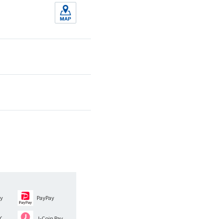
y
PayPay
イ
J-Coin Pay