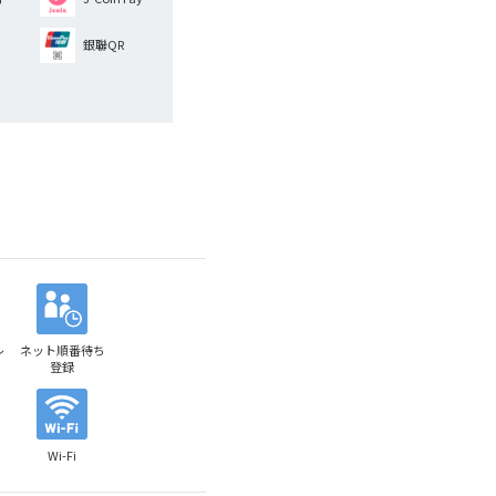
銀聯QR
レ
ネット順番待ち
登録
Wi-Fi