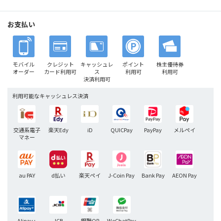
お支払い
モバイル
クレジット
キャッシュレ
ポイント
株主優待券
オーダー
カード利用可
ス
利用可
利用可
決済利用可
利用可能なキャッシュレス決済
交通系電子
楽天Edy
iD
QUICPay
PayPay
メルペイ
マネー
au PAY
d払い
楽天ペイ
J-Coin Pay
Bank Pay
AEON Pay
Alipay+
JCB
銀聯QR
WeChatPay